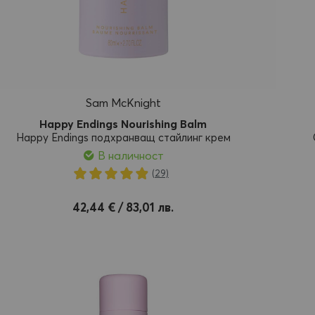
Sam McKnight
Happy Endings Nourishing Balm
Happy Endings подхранващ стайлинг крем
В наличност
Рейтинг:
(29)
99%
обави
42,44 € / 83,01 лв.
50m
250m