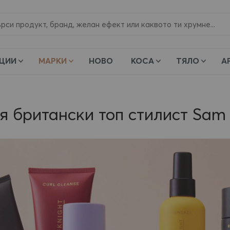
и
ЦИИ
МАРКИ
НОВО
КОСА
ТЯЛО
А
я британски топ стилист Sam