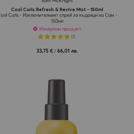
Sam McKnight
Cool Curls Refresh & Revive Mist - 150ml
ool Curls - Изключителният спрей за къдрици на Сам -
150мл
Изчерпан продукт
Рейтинг:
(1)
100%
33,75 €
66,01 лв.
/