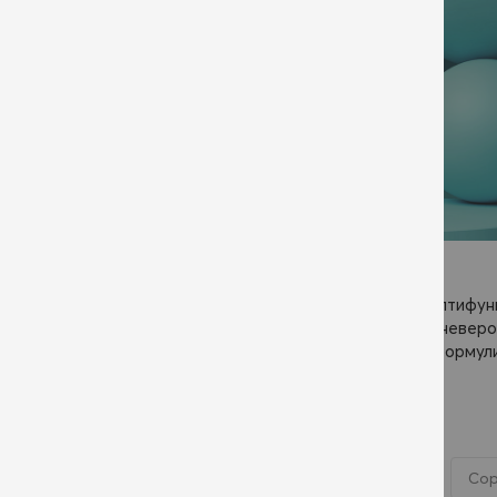
CARE / ГРИЖА
Изключителната колекция на Сам от върхови, мултифун
грижата на косата, която обичаш. Компактна, но невер
супер-премиум продукти, с изключително чисти формули
Пазаруване
ФИЛТРИРАНО ПО: