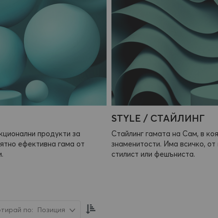
STYLE / СТАЙЛИНГ
кционални продукти за
Стайлинг гамата на Сам, в ко
оятно ефективна гама от
знаменитости. Има всичко, от
.
стилист или фешъниста.
Настрой
Позиция