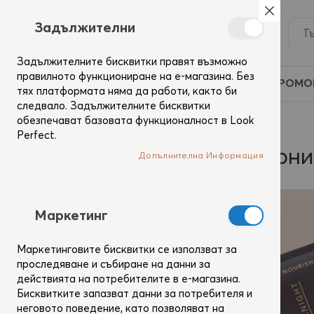
Затвор
Задължителни
Задължителните бисквитки правят възможно
правилното функциониране на е-магазина. Без
ПРОМО
тях платформата няма да работи, както би
следвало. Задължителните бисквитки
обезпечават базовата функционалност в Look
Начало
Марки
Sam McKnight
Perfect.
Колекцията на легендарни
Допълнителна Информация
Mаркетинг
Маркетинговите бисквитки се използват за
проследяване и събиране на данни за
действията на потребителите в е-магазина.
Бисквитките запазват данни за потребителя и
неговото поведение, като позволяват на