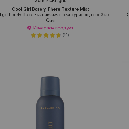
Sam McKnight
Cool Girl Barely There Texture Mist
l girl barely there - иконичният текстуриращ спрей на
C
Сам
Изчерпан продукт
Рейтинг:
(19)
97%