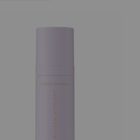
низходяща
посока