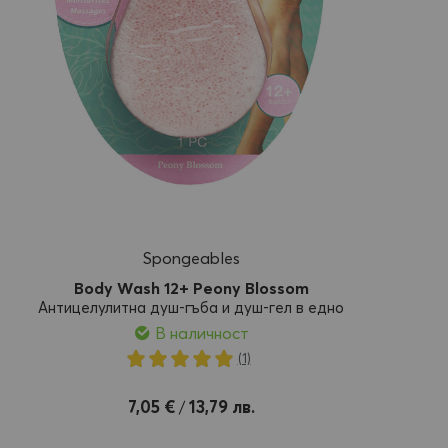
Spongeables
Body Wash 12+ Peony Blossom
Антицелулитна душ-гъба и душ-гел в едно
В наличност
Рейтинг:
(1)
100%
Добави
7,05 €
13,79 лв.
/