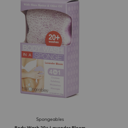
Spongeables
Body Wash 20+ Lavender Bloom