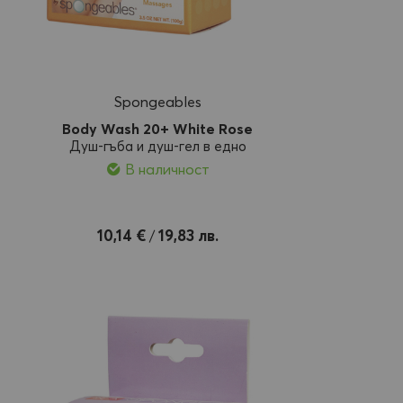
Spongeables
Body Wash 20+ White Rose
Душ-гъба и душ-гел в едно
В наличност
обави
10,14 €
19,83 лв.
/