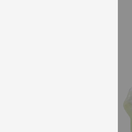
Вид Продукт
Желан ефект
Д
Стайлинг & финиш
Формула
Зона на тялото
брой измивания
тип на продукта