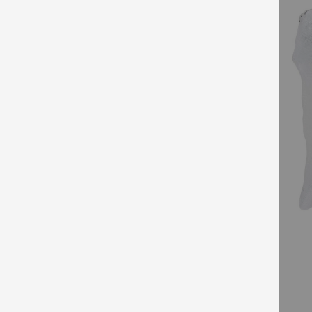
Бранд
Spongeables
17
Kydra
2
Тип коса
Нормална
1
Суха
1
Изтощена
1
Плътна
1
Къдрава
1
Боядисана
1
Афро
1