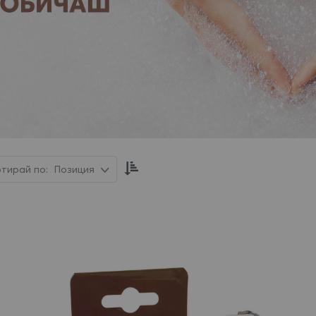
Настрой
Позиция
низходяща
посока