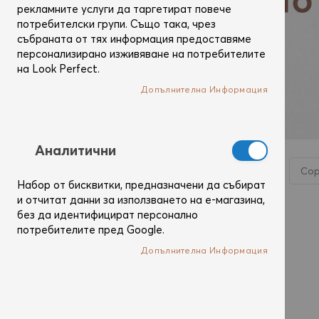
рекламните услуги да таргетират повече
потребителски групи. Също така, чрез
събраната от тях информация предоставяме
персонализирано изживяване на потребителите
на Look Perfect.
Допълнителна Информация
Аналитични
Пазаруване
ФИЛТРИ
по
Набор от бисквитки, предназначени да събират
и отчитат данни за използването на е-магазина,
без да идентифицират персонално
Цена
потребителите пред Google.
Допълнителна Информация
5,00 €
2 3,99 €
19 продукта
ОК