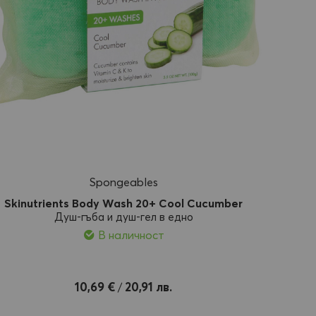
Spongeables
Skinutrients Body Wash 20+ Cool Cucumber
Душ-гъба и душ-гел в едно
В наличност
обави
10,69 €
20,91 лв.
/