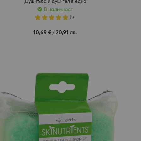
Душ-гъба и душ-гел в едно
В наличност
Рейтинг:
(1)
100%
обави
10,69 €
20,91 лв.
/