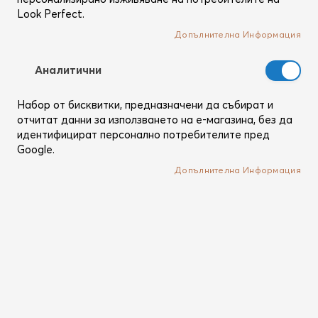
Signature hand cream -
Look Perfect.
50ml
Селективен крем за ръце
Допълнителна Информация
Kydra Signature - 50мл
В наличност
Аналитични
Набор от бисквитки, предназначени да събират и
/
23,42 €
45,81 лв.
отчитат данни за използването на е-магазина, без да
идентифицират персонално потребителите пред
Добави
Google.
Допълнителна Информация
Настрой
Позиция
низходяща
посока
Свържи се с нас
+359893000999
Пиши ни