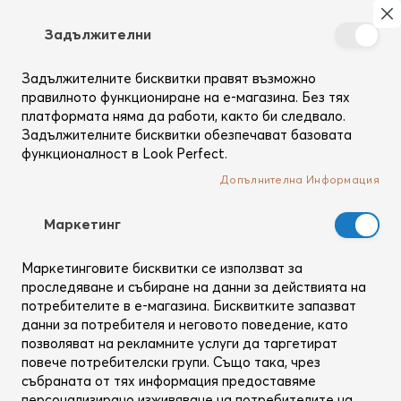
Търсене
Моя
З
Задължителни
Създай
си
Задължителните бисквитки правят възможно
Начало
Тяло
Кремове за ръце
профил
правилното функциониране на е-магазина. Без тях
платформата няма да работи, както би следвало.
Задължителните бисквитки обезпечават базовата
функционалност в Look Perfect.
Допълнителна Информация
Mаркетинг
Маркетинговите бисквитки се използват за
проследяване и събиране на данни за действията на
потребителите в е-магазина. Бисквитките запазват
данни за потребителя и неговото поведение, като
позволяват на рекламните услуги да таргетират
повече потребителски групи. Също така, чрез
Kydra
събраната от тях информация предоставяме
персонализирано изживяване на потребителите на