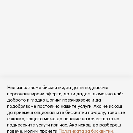
Абонирай се за бюлетина
Информация
Общи условия
Политика за поверителност
Категории
Ново
Ние използваме бисквитки, за да ти поднасяме
Промоции
персонализирани оферти, да ти дадем възможно най-
Грижа за косата
доброто и гладко шопинг преживяване и да
Съвети за красота
подобряваме постоянно нашите услуги. Ако не искаш
да приемеш опционалните бисквитки по-долу, това ще
Още от Lookperfect
е жалко, защото може да повлияе на качеството на
поднесените услуги при нас. Ако искаш да разбереш
За нас
повече, молим, прочети
Политиката за бисквитки
.