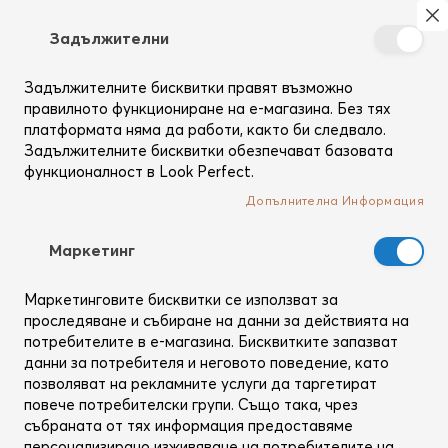
Търсене
Моя
З
Задължителни
Създай
си
Задължителните бисквитки правят възможно
Начало
Аромати
профил
правилното функциониране на е-магазина. Без тях
платформата няма да работи, както би следвало.
Задължителните бисквитки обезпечават базовата
функционалност в Look Perfect.
Допълнителна Информация
Mаркетинг
Маркетинговите бисквитки се използват за
проследяване и събиране на данни за действията на
потребителите в е-магазина. Бисквитките запазват
данни за потребителя и неговото поведение, като
позволяват на рекламните услуги да таргетират
повече потребителски групи. Също така, чрез
Kydra
Kydra
събраната от тях информация предоставяме
персонализирано изживяване на потребителите на