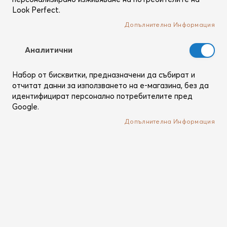
Absolu Collection Body &
Sublime Collection Body &
Look Perfect.
Hair Fragrance Mist - 50ml
Hair Fragrance Mist - 50ml
Парфюмна вода от Kydra
Парфюмна вода от Kydra
Допълнителна Информация
Asbolu колекцията - 50мл
Sublime колекцията - 50мл
В наличност
В наличност
Аналитични
Набор от бисквитки, предназначени да събират и
/
/
45,51 €
89,01 лв.
45,51 €
89,01 лв.
отчитат данни за използването на е-магазина, без да
идентифицират персонално потребителите пред
Добави
Добави
Google.
Допълнителна Информация