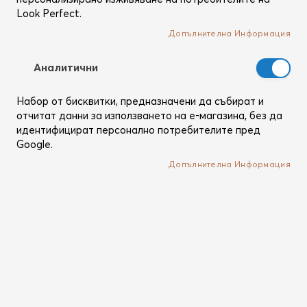
Look Perfect.
Допълнителна Информация
Аналитични
Набор от бисквитки, предназначени да събират и
отчитат данни за използването на е-магазина, без да
идентифицират персонално потребителите пред
Google.
За Bio Ionic
Ново от BI
Нашите BI фаворити
Допълнителна Информация