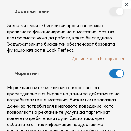
Търсене
Моя
З
Задължителни
Създай
си
Задължителните бисквитки правят възможно
Начало
Марки
Bio Ionic
профил
правилното функциониране на е-магазина. Без тях
BIO IONIC - премиум клас,
платформата няма да работи, както би следвало.
професионални ел. и стайлинг
Задължителните бисквитки обезпечават базовата
функционалност в Look Perfect.
инструменти за коса от САЩ
Допълнителна Информация
Mаркетинг
Маркетинговите бисквитки се използват за
проследяване и събиране на данни за действията на
потребителите в е-магазина. Бисквитките запазват
данни за потребителя и неговото поведение, като
позволяват на рекламните услуги да таргетират
повече потребителски групи. Също така, чрез
събраната от тях информация предоставяме
персонализирано изживяване на потребителите на