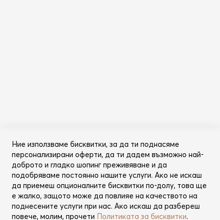
Абонирай се за бюлетина
Информация
Общи условия
Политика за поверителност
Категории
Ново
Ние използваме бисквитки, за да ти поднасяме
Промоции
персонализирани оферти, да ти дадем възможно най-
Грижа за косата
доброто и гладко шопинг преживяване и да
Съвети за красота
подобряваме постоянно нашите услуги. Ако не искаш
да приемеш опционалните бисквитки по-долу, това ще
Още от Lookperfect
е жалко, защото може да повлияе на качеството на
поднесените услуги при нас. Ако искаш да разбереш
За нас
повече, молим, прочети
Политиката за бисквитки
.