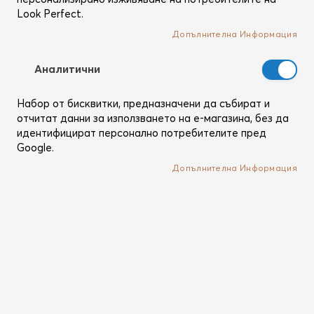
Look Perfect.
Допълнителна Информация
Аналитични
Набор от бисквитки, предназначени да събират и
отчитат данни за използването на е-магазина, без да
идентифицират персонално потребителите пред
Google.
Alterna
Alterna
Допълнителна Информация
Caviar Anti-Aging Infinite
Caviar Anti-Aging Infinite
Color Hold Vibrancy
Color Hold Vibrancy
Shampoo
Conditioner
Хайверен шампоан с мощен
Хайверен балсам с мощен
Anti-Age комплекс за
Anti-Age комплекс за
изключителна защита на
изключителна защита на
цвета
цвета
Изчерпан продукт
Изчерпан продукт
Рейтинг:
(1)
100%