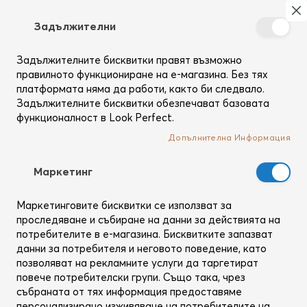
Търсене
Моя
З
Задължителни
Създай
си
Задължителните бисквитки правят възможно
Начало
Резултати от търсене за: 'caviar anti aging'
профил
правилното функциониране на е-магазина. Без тях
Резултати от търсене за: 'caviar
платформата няма да работи, както би следвало.
anti aging'
Задължителните бисквитки обезпечават базовата
функционалност в Look Perfect.
Подобни търсения
Допълнителна Информация
anti
Mаркетинг
caviar
anti'
Маркетинговите бисквитки се използват за
anti''
проследяване и събиране на данни за действията на
потребителите в е-магазина. Бисквитките запазват
anti'''
данни за потребителя и неговото поведение, като
позволяват на рекламните услуги да таргетират
повече потребителски групи. Също така, чрез
събраната от тях информация предоставяме
персонализирано изживяване на потребителите на