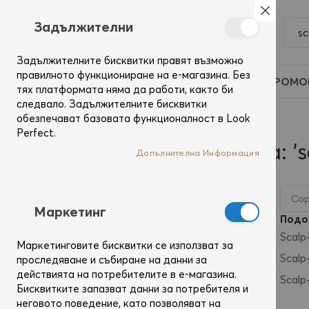
Затвор
Задължителни
Задължителните бисквитки правят възможно
правилното функциониране на е-магазина. Без
ПРОМО
тях платформата няма да работи, както би
следвало. Задължителните бисквитки
обезпечават базовата функционалност в Look
Начало
Резултати от търсене за: 'scalp+care'
Perfect.
Резултати от търсене за: 's
Допълнителна Информация
Mаркетинг
Подо
Scalp
Маркетинговите бисквитки се използват за
Scalp
проследяване и събиране на данни за
действията на потребителите в е-магазина.
Scalp
Бисквитките запазват данни за потребителя и
неговото поведение, като позволяват на