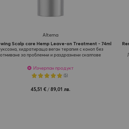
Alterna
wing Scalp care Hemp Leave-on Treatment - 74ml
Re
уксозна, хидратираща веган терапия с коноп без
отмиване за проблемни и раздразнени скалпове
Изчерпан продукт
Рейтинг:
(5)
100%
45,51 €
89,01 лв.
/