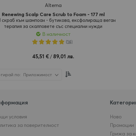
Alterna
Renewing Scalp Care Scrub to Foam - 177 ml
-1 скраб към шампоан - бутикова, ексфолираща веган
терапия за скалповете със специални нужди
В наличност
Рейтинг:
(14)
100%
обави
45,51 €
89,01 лв.
/
Настрой
Приложимост
низходяща
посока
нформация
Категори
щи условия
Ново
литика за поверителност
Промоции
Грижа за 