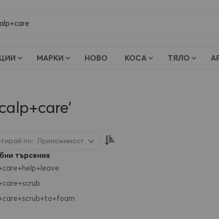
и
ЦИИ
МАРКИ
НОВО
КОСА
ТЯЛО
А
calp+care'
Настрой
Приложимост
низходяща
бни търсения
посока
+care+help+leave
+care+scrub
+care+scrub+to+foam