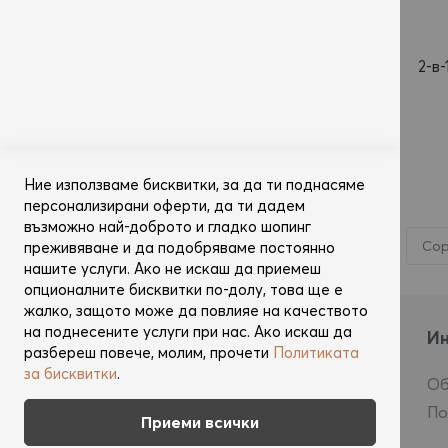
2-в
Д
Ние използваме бисквитки, за да ти поднасяме
персонализирани оферти, да ти дадем
възможно най-доброто и гладко шопинг
преживяване и да подобряваме постоянно
нашите услуги. Ако не искаш да приемеш
опционалните бисквитки по-долу, това ще е
жалко, защото може да повлияе на качеството
на поднесените услуги при нас. Ако искаш да
Свържи се с нас
И
разбереш повече, молим, прочети
Политиката
за бисквитки
.
+359893000999
Об
Пиши ни
По
Приеми всички
Абонирай се за бюлетина