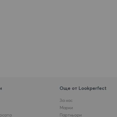
и
Още от Lookperfect
За нас
Марки
косата
Партньори