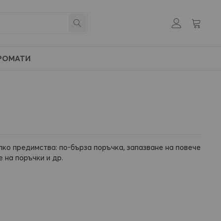
Моята к
Създай
Търсене
си
профил
РОМАТИ
лко предимства: по-бърза поръчка, запазване на повече
 на поръчки и др.