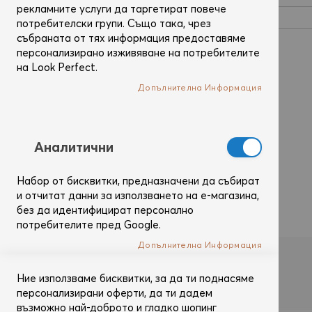
рекламните услуги да таргетират повече
потребителски групи. Също така, чрез
събраната от тях информация предоставяме
персонализирано изживяване на потребителите
Покажи паролата
на Look Perfect.
Допълнителна Информация
Запомни ме
Какво е това?
Вход
Забравил си паролата?
Аналитични
Набор от бисквитки, предназначени да събират
и отчитат данни за използването на е-магазина,
без да идентифицират персонално
потребителите пред Google.
Допълнителна Информация
Влез с
Ние използваме бисквитки, за да ти поднасяме
персонализирани оферти, да ти дадем
възможно най-доброто и гладко шопинг