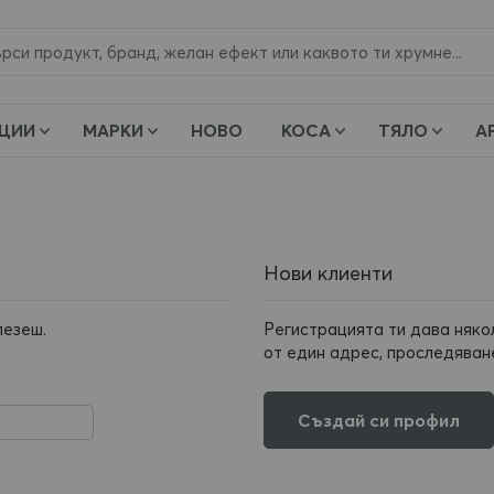
и
ЦИИ
МАРКИ
НОВО
КОСА
ТЯЛО
А
Нови клиенти
лезеш.
Регистрацията ти дава няко
от един адрес, проследяване
Създай си профил