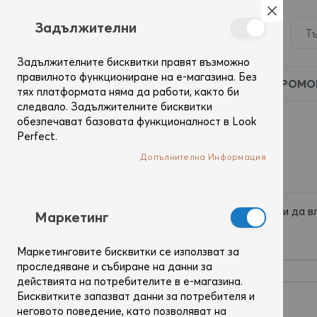
Затвор
Задължителни
Задължителните бисквитки правят възможно
правилното функциониране на е-магазина. Без
ПРОМО
тях платформата няма да работи, както би
следвало. Задължителните бисквитки
обезпечават базовата функционалност в Look
Вход
Perfect.
Допълнителна Информация
Регистрирани потребители
Ако вече имаш профил, използвай имейл адреса си да в
Mаркетинг
Имейл
Маркетинговите бисквитки се използват за
проследяване и събиране на данни за
действията на потребителите в е-магазина.
Бисквитките запазват данни за потребителя и
Парола
неговото поведение, като позволяват на