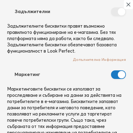
Търсене
Моя
З
Задължителни
Създай
Вход
си
Задължителните бисквитки правят възможно
профил
правилното функциониране на е-магазина. Без тях
Регистрирани потребители
платформата няма да работи, както би следвало.
Задължителните бисквитки обезпечават базовата
функционалност в Look Perfect.
Ако вече имаш профил, използвай имейл адреса си да
влезеш.
Допълнителна Информация
Имейл
Mаркетинг
Маркетинговите бисквитки се използват за
Парола
проследяване и събиране на данни за действията на
потребителите в е-магазина. Бисквитките запазват
данни за потребителя и неговото поведение, като
позволяват на рекламните услуги да таргетират
Покажи паролата
повече потребителски групи. Също така, чрез
събраната от тях информация предоставяме
Запомни ме
Какво е това?
персонализирано изживяване на потребителите на