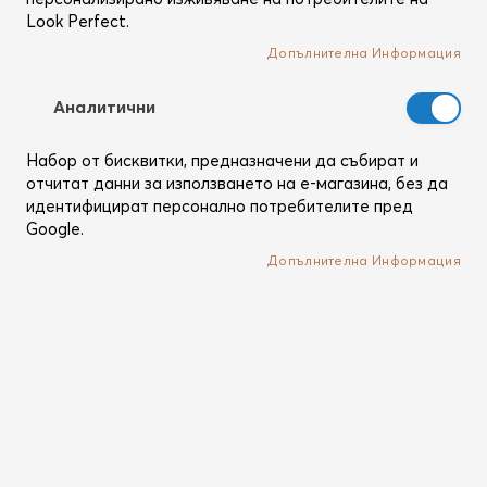
Look Perfect.
Вход
Допълнителна Информация
Забравил си паролата?
Аналитични
Набор от бисквитки, предназначени да събират и
отчитат данни за използването на е-магазина, без да
идентифицират персонално потребителите пред
Нови клиенти
Google.
Допълнителна Информация
Регистрацията ти дава няколко предимства: по-бърза
поръчка, запазване на повече от един адрес,
проследяване на поръчки и др.
Създай си профил
Влез с