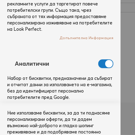
рекламните услуги да таргетират повече
потребителски групи. Също така, чрез
събраната от тях информация предоставяме
персонализирано изживяване на потребителите
Покажи паролата
на Look Perfect.
Допълнителна Информация
Запомни ме
Какво е това?
Вход
Забравил си паролата?
Аналитични
Набор от бисквитки, предназначени да събират
и отчитат данни за използването на е-магазина,
без да идентифицират персонално
потребителите пред Google.
Допълнителна Информация
Ние използваме бисквитки, за да ти поднасяме
Влез с
персонализирани оферти, да ти дадем
възможно най-доброто и гладко шопинг
преживяване и да подобряваме постоянно