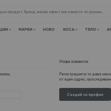
и
ЦИИ
МАРКИ
НОВО
КОСА
ТЯЛО
А
Нови клиенти
лезеш.
Регистрацията ти дава няко
от един адрес, проследяване
Създай си профил