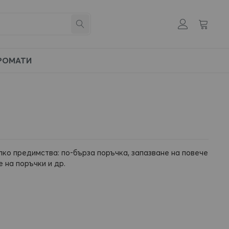
Моята к
Създай
Търсене
си
профил
РОМАТИ
лко предимства: по-бърза поръчка, запазване на повече
 на поръчки и др.