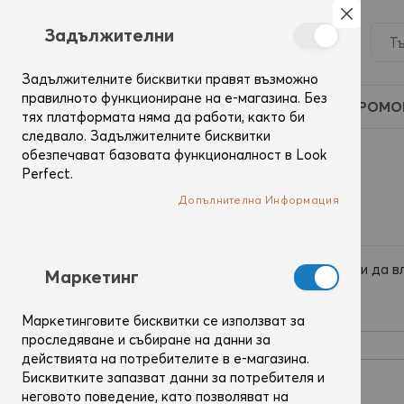
Затвор
Задължителни
Задължителните бисквитки правят възможно
правилното функциониране на е-магазина. Без
ПРОМО
тях платформата няма да работи, както би
следвало. Задължителните бисквитки
обезпечават базовата функционалност в Look
Вход
Perfect.
Допълнителна Информация
Регистрирани потребители
Ако вече имаш профил, използвай имейл адреса си да в
Mаркетинг
Имейл
Маркетинговите бисквитки се използват за
проследяване и събиране на данни за
действията на потребителите в е-магазина.
Бисквитките запазват данни за потребителя и
Парола
неговото поведение, като позволяват на