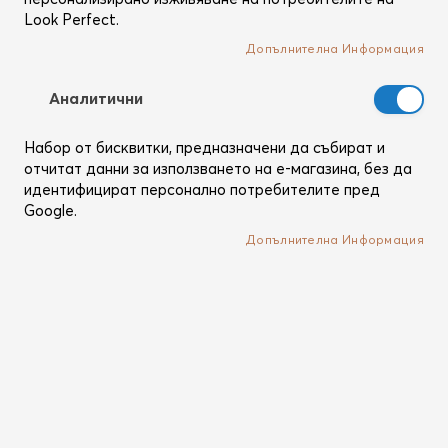
Look Perfect.
Вход
Допълнителна Информация
Забравил си паролата?
Аналитични
Набор от бисквитки, предназначени да събират и
отчитат данни за използването на е-магазина, без да
идентифицират персонално потребителите пред
Нови клиенти
Google.
Допълнителна Информация
Регистрацията ти дава няколко предимства: по-бърза
поръчка, запазване на повече от един адрес,
проследяване на поръчки и др.
Създай си профил
Влез с