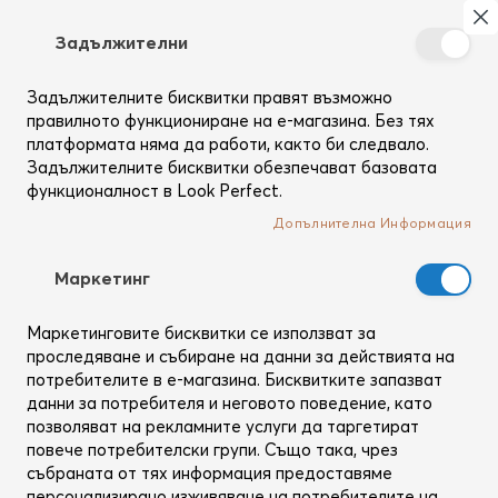
Търсене
Моя
З
Задължителни
Създай
Вход
си
Задължителните бисквитки правят възможно
профил
правилното функциониране на е-магазина. Без тях
Регистрирани потребители
платформата няма да работи, както би следвало.
Задължителните бисквитки обезпечават базовата
функционалност в Look Perfect.
Ако вече имаш профил, използвай имейл адреса си да
влезеш.
Допълнителна Информация
Имейл
Mаркетинг
Маркетинговите бисквитки се използват за
Парола
проследяване и събиране на данни за действията на
потребителите в е-магазина. Бисквитките запазват
данни за потребителя и неговото поведение, като
позволяват на рекламните услуги да таргетират
Покажи паролата
повече потребителски групи. Също така, чрез
събраната от тях информация предоставяме
Запомни ме
Какво е това?
персонализирано изживяване на потребителите на