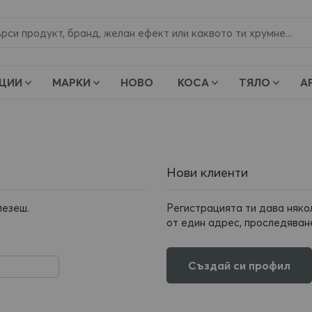
и
ЦИИ
МАРКИ
НОВО
КОСА
ТЯЛО
А
Нови клиенти
лезеш.
Регистрацията ти дава няко
от един адрес, проследяване
Създай си профил