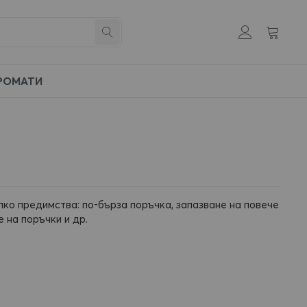
Моята к
Създай
Търсене
си
профил
РОМАТИ
лко предимства: по-бърза поръчка, запазване на повече
 на поръчки и др.