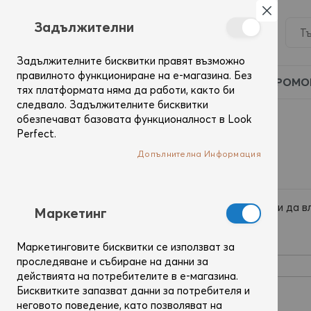
Затвор
Задължителни
Задължителните бисквитки правят възможно
правилното функциониране на е-магазина. Без
ПРОМО
тях платформата няма да работи, както би
следвало. Задължителните бисквитки
обезпечават базовата функционалност в Look
Вход
Perfect.
Допълнителна Информация
Регистрирани потребители
Ако вече имаш профил, използвай имейл адреса си да в
Mаркетинг
Имейл
Маркетинговите бисквитки се използват за
проследяване и събиране на данни за
действията на потребителите в е-магазина.
Бисквитките запазват данни за потребителя и
Парола
неговото поведение, като позволяват на