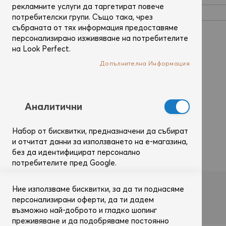
рекламните услуги да таргетират повече
потребителски групи. Също така, чрез
събраната от тях информация предоставяме
персонализирано изживяване на потребителите
Покажи паролата
на Look Perfect.
Допълнителна Информация
Запомни ме
Какво е това?
Вход
Забравил си паролата?
Аналитични
Набор от бисквитки, предназначени да събират
и отчитат данни за използването на е-магазина,
без да идентифицират персонално
потребителите пред Google.
Допълнителна Информация
Ние използваме бисквитки, за да ти поднасяме
Влез с
персонализирани оферти, да ти дадем
възможно най-доброто и гладко шопинг
преживяване и да подобряваме постоянно