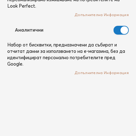
Look Perfect.
Допълнителна Информация
Total Repair & Nourish
Caviar AstroVolume
Аналитични
Beauty Giftbox
Beauty Giftbox
Подаръчна кутия за
Подаръчна кутия за
Набор от бисквитки, предназначени да събират и
дехидратирани, стресирани
великолепен обем от Caviar
отчитат данни за използването на е-магазина, без да
и увредени коси
Volume серията
идентифицират персонално потребителите пред
Изчерпан продукт
Изчерпан продукт
Google.
Допълнителна Информация
/
/
83,52 €
163,35 лв.
50,36 €
98,50 лв.