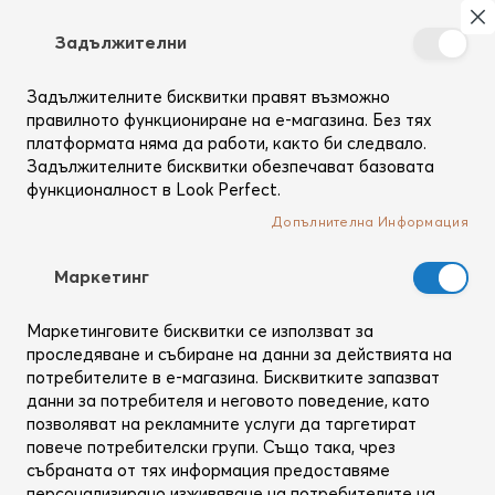
Търсене
Моя
З
Задължителни
Създай
си
Задължителните бисквитки правят възможно
Начало
Коса
Възстановяване
профил
правилното функциониране на е-магазина. Без тях
Премиум професионална
платформата няма да работи, както би следвало.
козметика за възстановяване на
Задължителните бисквитки обезпечават базовата
функционалност в Look Perfect.
косата
Допълнителна Информация
Mаркетинг
Маркетинговите бисквитки се използват за
проследяване и събиране на данни за действията на
потребителите в е-магазина. Бисквитките запазват
данни за потребителя и неговото поведение, като
позволяват на рекламните услуги да таргетират
повече потребителски групи. Също така, чрез
събраната от тях информация предоставяме
персонализирано изживяване на потребителите на