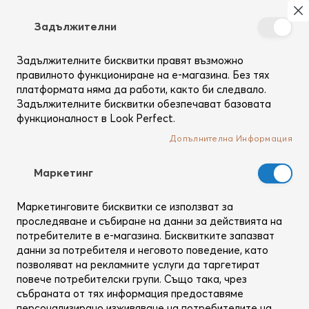
Търсене
Моя
З
Задължителни
Създай
си
Задължителните бисквитки правят възможно
профил
правилното функциониране на е-магазина. Без тях
платформата няма да работи, както би следвало.
Задължителните бисквитки обезпечават базовата
функционалност в Look Perfect.
Допълнителна Информация
Mаркетинг
Маркетинговите бисквитки се използват за
проследяване и събиране на данни за действията на
потребителите в е-магазина. Бисквитките запазват
данни за потребителя и неговото поведение, като
позволяват на рекламните услуги да таргетират
повече потребителски групи. Също така, чрез
събраната от тях информация предоставяме
персонализирано изживяване на потребителите на