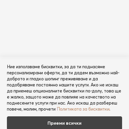
Информация
Общи условия
Политика за поверителност
Категории
Ново
Ние използваме бисквитки, за да ти поднасяме
Промоции
персонализирани оферти, да ти дадем възможно най-
Грижа за косата
доброто и гладко шопинг преживяване и да
Съвети за красота
подобряваме постоянно нашите услуги. Ако не искаш
да приемеш опционалните бисквитки по-долу, това ще
Още от Lookperfect
е жалко, защото може да повлияе на качеството на
поднесените услуги при нас. Ако искаш да разбереш
За нас
повече, молим, прочети
Политиката за бисквитки
.
Марки
Партньори
Приеми всички