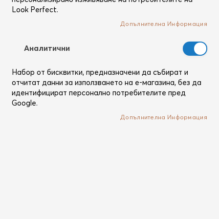
Look Perfect.
Допълнителна Информация
Аналитични
Набор от бисквитки, предназначени да събират и
отчитат данни за използването на е-магазина, без да
идентифицират персонално потребителите пред
Google.
Допълнителна Информация
Преминете
Alterna
към
Caviar Anti-Aging Replenishing
началото
Moisture Intensive Ceramide Shots
на
(25 shots)
галерия
със
Интензивно хидратиращ серум със серамиди и
снимки
мощен Anti-Age ефект (25 капсули)
Рейтинг:
10
Ревюта
100
100
% of
Кат. №
2693805