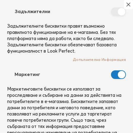
Търсене
Моя
З
Задължителни
Създай
си
Задължителните бисквитки правят възможно
Начало
Коса
Маши
профил
OnePass® Oval Wand NanoIonic™ MX
правилното функциониране на е-магазина. Без тях
платформата няма да работи, както би следвало.
Преминете
Задължителните бисквитки обезпечават базовата
към
функционалност в Look Perfect.
края
на
Допълнителна Информация
галерията
на
Mаркетинг
изображенията
Маркетинговите бисквитки се използват за
проследяване и събиране на данни за действията на
потребителите в е-магазина. Бисквитките запазват
данни за потребителя и неговото поведение, като
позволяват на рекламните услуги да таргетират
повече потребителски групи. Също така, чрез
събраната от тях информация предоставяме
персонализирано изживяване на потребителите на