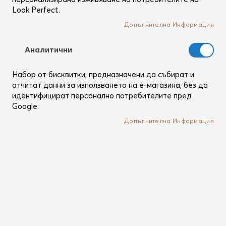
Look Perfect.
Допълнителна Информация
Аналитични
Набор от бисквитки, предназначени да събират и
отчитат данни за използването на е-магазина, без да
идентифицират персонално потребителите пред
Google.
Допълнителна Информация
Преминете
Bio Ionic
към
OnePass® Oval Wand NanoIonic™
началото
MX
на
галерия
Професионална маша за коса за чудесни, небрежни
със
къдрици и вълни
снимки
Рейтинг:
1
Ревю
60
100
% of
Кат. №
ZOVALCURONEP-220V
В наличност
Имаме само още
2
бр.