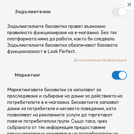
Търсене
Моя
З
Задължителни
Създай
си
Задължителните бисквитки правят възможно
Начало
Коса
Шампоани
AirWash Dry Shampoo
профил
правилното функциониране на е-магазина. Без тях
Преминете
платформата няма да работи, както би следвало.
към
Задължителните бисквитки обезпечават базовата
края
функционалност в Look Perfect.
на
Допълнителна Информация
галерията
на
изображенията
Mаркетинг
Маркетинговите бисквитки се използват за
проследяване и събиране на данни за действията на
потребителите в е-магазина. Бисквитките запазват
данни за потребителя и неговото поведение, като
позволяват на рекламните услуги да таргетират
повече потребителски групи. Също така, чрез
събраната от тях информация предоставяме
персонализирано изживяване на потребителите на