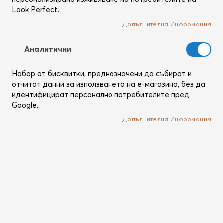
Look Perfect.
Допълнителна Информация
Аналитични
Набор от бисквитки, предназначени да събират и
отчитат данни за използването на е-магазина, без да
идентифицират персонално потребителите пред
Google.
Преминете
K18
Допълнителна Информация
към
AirWash Dry Shampoo
началото
Премиум неаерозолен сух шампоан
на
галерия
Бъди първият, оценил този продукт
със
Кат. №
K18-33071
снимки
В наличност
Забрави всичко, което знаеш за сухия шампоан. Това
е съвсем друго ниво!
С
K18 AirWash™
, първият по рода си
биотехнологичен