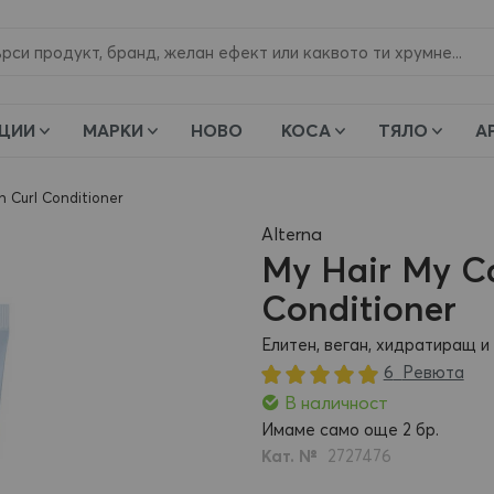
и
ЦИИ
МАРКИ
НОВО
КОСА
ТЯЛО
А
n Curl Conditioner
Alterna
My Hair My C
Conditioner
Елитен, веган, хидратиращ и
Рейтинг:
6
Ревюта
100
100
% of
В наличност
Имаме само още
2
бр.
Кат. №
2727476