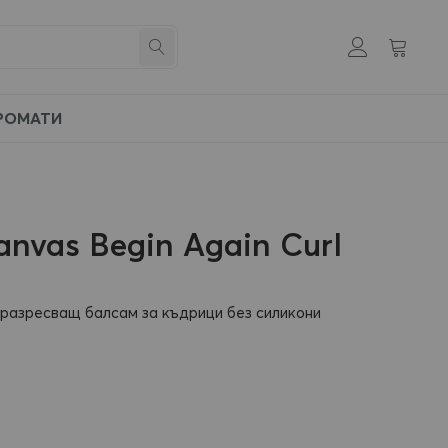
Моята к
Създай
Търсене
си
профил
РОМАТИ
anvas Begin Again Curl
 разресващ балсам за къдрици без силикони