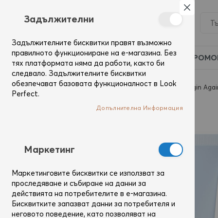
Затвор
Задължителни
Задължителните бисквитки правят възможно
правилното функциониране на е-магазина. Без
ПРОМО
тях платформата няма да работи, както би
следвало. Задължителните бисквитки
обезпечават базовата функционалност в Look
Начало
Коса
Балсами
My Hair My Canvas Begin Agai
Perfect.
Преминете
Допълнителна Информация
към
края
на
галерията
Mаркетинг
на
изображенията
Маркетинговите бисквитки се използват за
проследяване и събиране на данни за
действията на потребителите в е-магазина.
Бисквитките запазват данни за потребителя и
неговото поведение, като позволяват на