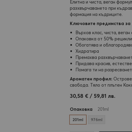
Елитна и чиста, веган форму
разхвърчаването при къдрав
формация на къдриците.
Ключовите предимства за 
Върхов клас, чиста, веган
Опаковка от 50% рецикли
Обогатява и облагородяв
Хидратира
Премахва разхвърчаванет
Придава красив, естестве
Помага ти на разресване
Ароматен профил:
Островен
свобода. Тяло от плътен Коко
30,58 € / 59,81 лв.
Опаковка
201ml
201ml
976ml