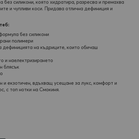
ла без силикони, която хидратира, разресва и премахва
ите и чупливи коси. Придава отлична дефиниция и
теб:
 формула без силикони
рани полимери
а дефиницията на къдриците, които обичаш
о и наелектризирането
н блясък
то
 и екзотичен, вдъхващ усещане за лукс, комфорт и
с, с топ нотки на Смокиня.