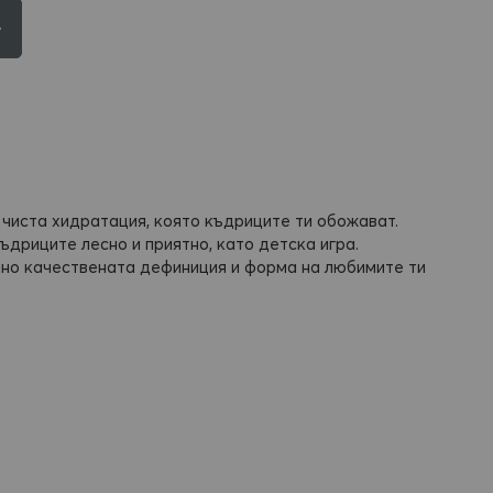
 чиста хидратация, която къдриците ти обожават.
дриците лесно и приятно, като детска игра.
ално качествената дефиниция и форма на любимите ти