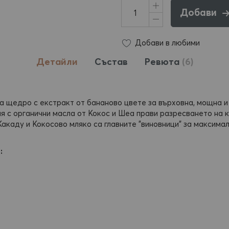
Добави
Добави в любими
Детайли
Състав
Ревюта
6
на щедро с екстракт от бананово цвете за върховна, мощна и
 с органични масла от Кокос и Шеа прави разресването на къ
Какаду и Кокосово мляко са главните "виновници" за максим
: