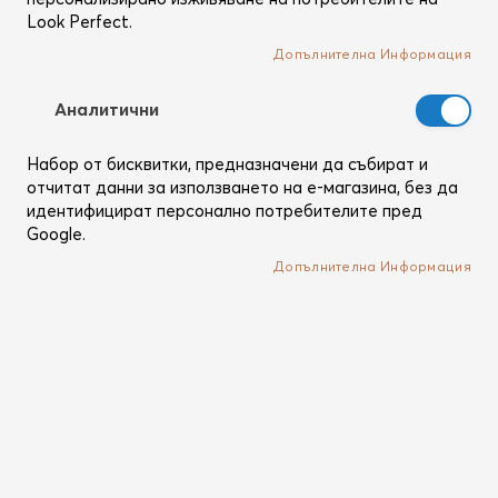
Look Perfect.
Допълнителна Информация
Аналитични
Набор от бисквитки, предназначени да събират и
отчитат данни за използването на е-магазина, без да
идентифицират персонално потребителите пред
Google.
Преминете
Alterna
към
My Hair My Canvas Begin Again
Допълнителна Информация
началото
Curl Cleanser
на
галерия
Елитен, нежен, веган шампоан за къдрици без
със
силикони
снимки
Рейтинг:
6
Ревюта
93
100
% of
Кат. №
2726121-LP
В наличност
Премиум, веган шампоан за къдрици без силикони,