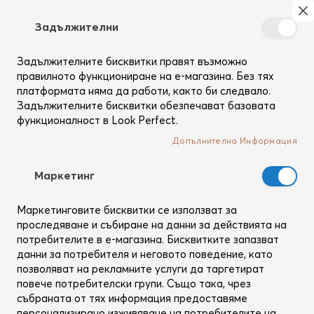
Търсене
Моя
З
Задължителни
Създай
си
Задължителните бисквитки правят възможно
Начало
Коса
Шампоани
профил
Caviar Smoothing Anti-Frizz Shampoo
правилното функциониране на е-магазина. Без тях
платформата няма да работи, както би следвало.
Преминете
Задължителните бисквитки обезпечават базовата
към
функционалност в Look Perfect.
края
на
Допълнителна Информация
галерията
на
Mаркетинг
изображенията
Маркетинговите бисквитки се използват за
проследяване и събиране на данни за действията на
потребителите в е-магазина. Бисквитките запазват
данни за потребителя и неговото поведение, като
позволяват на рекламните услуги да таргетират
повече потребителски групи. Също така, чрез
събраната от тях информация предоставяме
персонализирано изживяване на потребителите на