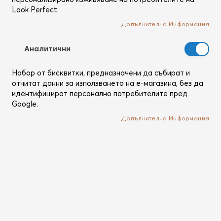
Look Perfect.
Допълнителна Информация
Аналитични
Набор от бисквитки, предназначени да събират и
отчитат данни за използването на е-магазина, без да
идентифицират персонално потребителите пред
Google.
Преминете
Alterna
към
Caviar Smoothing Anti-Frizz
Допълнителна Информация
началото
Shampoo
на
галерия
Бутиков приглаждащ шампоан с хайвер и мощен Anti-
със
age комплекс
снимки
Бъди първият, оценил този продукт
Кат. №
2419944-LP
Изчерпан продукт
Уведоми ме, когато е наличен.