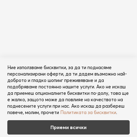
Информация
Общи условия
Политика за поверителност
Категории
Ново
Ние използваме бисквитки, за да ти поднасяме
Промоции
персонализирани оферти, да ти дадем възможно най-
Грижа за косата
доброто и гладко шопинг преживяване и да
Съвети за красота
подобряваме постоянно нашите услуги. Ако не искаш
да приемеш опционалните бисквитки по-долу, това ще
Още от Lookperfect
е жалко, защото може да повлияе на качеството на
поднесените услуги при нас. Ако искаш да разбереш
За нас
повече, молим, прочети
Политиката за бисквитки
.
Марки
Партньори
Приеми всички
Контакт