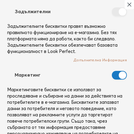
Търсене
Моя
З
Задължителни
Създай
си
Задължителните бисквитки правят възможно
Начало
Коса
Шампоани
Cool Girl Volume Shampoo
профил
правилното функциониране на е-магазина. Без тях
Преминете
платформата няма да работи, както би следвало.
към
Задължителните бисквитки обезпечават базовата
края
функционалност в Look Perfect.
на
Допълнителна Информация
галерията
на
изображенията
Mаркетинг
Маркетинговите бисквитки се използват за
проследяване и събиране на данни за действията на
потребителите в е-магазина. Бисквитките запазват
данни за потребителя и неговото поведение, като
позволяват на рекламните услуги да таргетират
повече потребителски групи. Също така, чрез
събраната от тях информация предоставяме
персонализирано изживяване на потребителите на