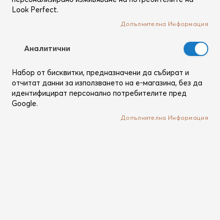
Look Perfect.
Допълнителна Информация
Аналитични
Набор от бисквитки, предназначени да събират и
отчитат данни за използването на е-магазина, без да
идентифицират персонално потребителите пред
Преминете
Sam McKnight
Google.
към
Cool Girl Volume Shampoo
началото
Допълнителна Информация
Великолепният и нежен шампоан за обем на Сам -
на
250мл
галерия
със
Рейтинг:
9
Ревюта
снимки
100
100
% of
Кат. №
SMCK_CGVC001
В наличност
Вдигни нивото на грижата за косата, която обичаш
до нови висоти. Революционният и чисто нов шампоан
за обем на Сам е тук, за да промени представите ти