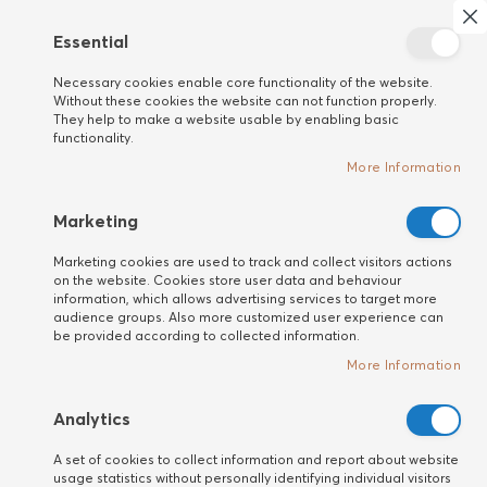
Search
My 
Cl
Essential
New
Necessary cookies enable core functionality of the website.
customer
Home
BRANDS
K18
Without these cookies the website can not function properly.
They help to make a website usable by enabling basic
K18
functionality.
Biomimetic hairscience
More Information
Marketing
Marketing cookies are used to track and collect visitors actions
on the website. Cookies store user data and behaviour
information, which allows advertising services to target more
audience groups. Also more customized user experience can
be provided according to collected information.
More Information
Analytics
A set of cookies to collect information and report about website
usage statistics without personally identifying individual visitors