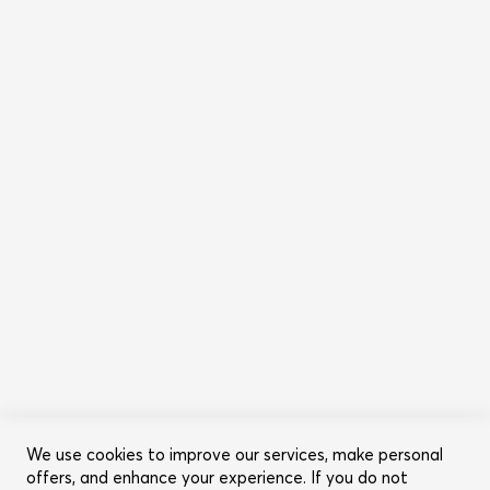
+359893000999
Пиши ни
Абонирай се за бюлетина
Информация
Общи условия
Политика за поверителност
Категории
Ново
Промоции
Грижа за косата
Съвети за красота
We use cookies to improve our services, make personal
offers, and enhance your experience. If you do not