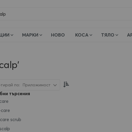
и
ЦИИ
МАРКИ
НОВО
КОСА
ТЯЛО
А
calp'
Настрой
Приложимост
низходяща
бни търсения
посока
 care
+care
 care scrub
scalp