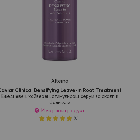
Alterna
Caviar Clinical Densifying Leave-in Root Treatment
Ежедневен, хайверен, стимулиращ серум за скалп и
фоликули
Изчерпан продукт
Рейтинг:
(8)
100%