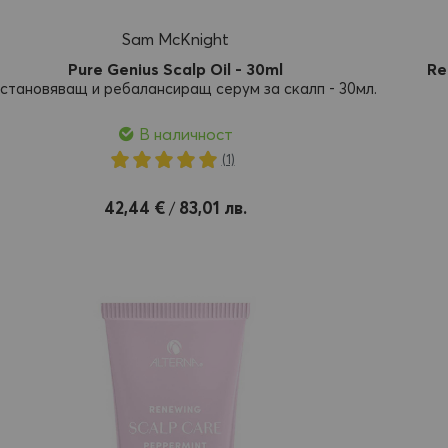
Sam McKnight
Pure Genius Scalp Oil - 30ml
Re
становяващ и ребалансиращ серум за скалп - 30мл.
В наличност
Рейтинг:
(1)
100%
обави
42,44 €
83,01 лв.
/