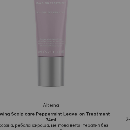
Alterna
wing Scalp care Peppermint Leave-on Treatment -
74ml
2
ксозна, ребалансираща, ментова веган терапия без