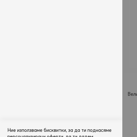
Вел
Д
Ние използваме бисквитки, за да ти поднасяме
персонализирани оферти, да ти дадем