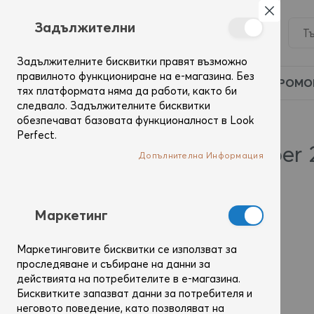
Затвор
Задължителни
Задължителните бисквитки правят възможно
правилното функциониране на е-магазина. Без
ПРОМО
тях платформата няма да работи, както би
следвало. Задължителните бисквитки
обезпечават базовата функционалност в Look
Начало
Блог
Monthly Archives: October 2023
Perfect.
Monthly Archives: October
Допълнителна Информация
Mаркетинг
Маркетинговите бисквитки се използват за
проследяване и събиране на данни за
действията на потребителите в е-магазина.
Бисквитките запазват данни за потребителя и
неговото поведение, като позволяват на