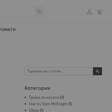
Моята к
Създай
Търсене
си
профил
РОМАТИ
Търсене
Търсен
Категории
Грижа за косата
(3)
Hair by Sam McKnight
(1)
Обем
(1)