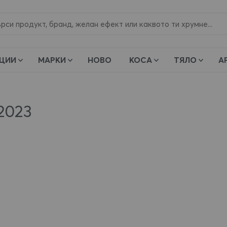
и
ЦИИ
МАРКИ
НОВО
КОСА
ТЯЛО
А
 2023