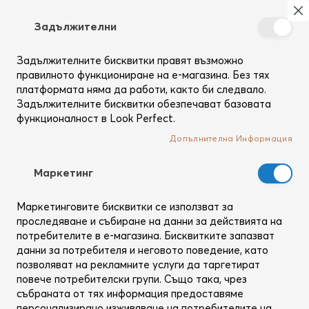
Търсене
Моя
З
Задължителни
Създай
си
Задължителните бисквитки правят възможно
Начало
Блог
Био Йоник
профил
правилното функциониране на е-магазина. Без тях
Био Йоник
платформата няма да работи, както би следвало.
Задължителните бисквитки обезпечават базовата
функционалност в Look Perfect.
Допълнителна Информация
Mаркетинг
Маркетинговите бисквитки се използват за
проследяване и събиране на данни за действията на
потребителите в е-магазина. Бисквитките запазват
данни за потребителя и неговото поведение, като
позволяват на рекламните услуги да таргетират
повече потребителски групи. Също така, чрез
ГРИЖА ЗА КОСАТА
събраната от тях информация предоставяме
Важните неща, които е добре да знаеш, когато
персонализирано изживяване на потребителите на