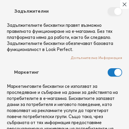
Търсене
Моя
З
Задължителни
Създай
си
Задължителните бисквитки правят възможно
Начало
Блог
Хидратация
профил
правилното функциониране на е-магазина. Без тях
Хидратация
платформата няма да работи, както би следвало.
Задължителните бисквитки обезпечават базовата
функционалност в Look Perfect.
Допълнителна Информация
Mаркетинг
Маркетинговите бисквитки се използват за
проследяване и събиране на данни за действията на
потребителите в е-магазина. Бисквитките запазват
данни за потребителя и неговото поведение, като
позволяват на рекламните услуги да таргетират
повече потребителски групи. Също така, чрез
ГРИЖА ЗА КОСАТА
HAIR BY SAM MCKNIGHT
ОБЕМ
събраната от тях информация предоставяме
ВЪЗСТАНОВЯВАНЕ
персонализирано изживяване на потребителите на